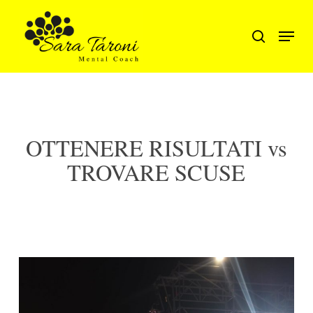
Skip
to
Menu
search
main
Close
content
Men
OTTENERE RISULTATI vs
TROVARE SCUSE