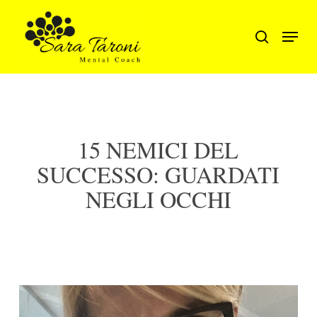
Skip
to
Menu
search
main
Close
content
Men
15 NEMICI DEL
SUCCESSO: GUARDATI
NEGLI OCCHI