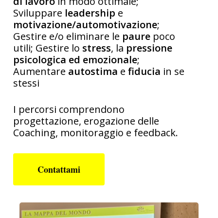
di lavoro
in modo ottimale;
Sviluppare
leadership
e
motivazione/automotivazione
;
Gestire e/o eliminare le
paure
poco
utili; Gestire lo
stress
, la
pressione
psicologica ed emozionale
;
Aumentare
autostima
e
fiducia
in se
stessi
I percorsi comprendono
progettazione, erogazione delle
Coaching, monitoraggio e feedback.
Contattami