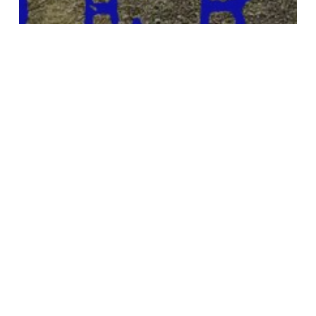
LEADER e LEADERSHIP – Il mio
punto di vista